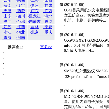
·云南
·陕西
·上海
·山西
供
(2016-11-06)
·海南
·辽宁
·贵州
·甘肃
QJ42是采用凯尔文电桥
·天津
·西藏
·广东
·广西
宜工矿企业、实验室及室
·山东
·四川
·黑龙江
·湖北
电阻。电刷、开关的接...
·澳门
·台湾
·内蒙古
·香港
-
·江苏
·江西
·吉林
·宁夏
·浙江
·河北
·北京
·重庆
供
(2016-11-06)
·青海
·河南
GX9/0,GX9/1,GX9/2,
mH：0.01 可调范围mH：(0
推荐企业
更多>>
0.1 最大电感mH...
•
-
•
•
供
(2016-11-06)
•
SM520红外测温仪 SM520/ -32~5
•
-32~prefix = st1 ns = "urn
-
供
(2016-11-06)
MD-4G水分测定仪/M
量。使用内置电子探头，或
范围为8%～40%，并可清晰.