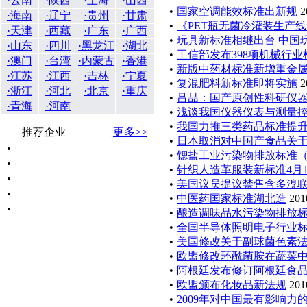
·云南
·陕西
·上海
·山西
•
国家空调能效标准出新规
2
·海南
·辽宁
·贵州
·甘肃
•
《PET瓶无菌冷灌装生产
·天津
·西藏
·广东
·广西
•
玩具新标准相继出台 中国
·山东
·四川
·黑龙江
·湖北
•
工信部发布398项机械行业
·澳门
·台湾
·内蒙古
·香港
•
新版中药材标准新增重金
·江苏
·江西
·吉林
·宁夏
•
复混肥料新标准即将实施
2
·浙江
·河北
·北京
·重庆
•
吕喆：国产原创性科研仪
·青海
·河南
•
浅谈我国仪器仪表与测量
•
我国力推三类药品标准提
推荐企业
更多>>
•
日本取消对中国产食品关
•
•
锶盐工业污染物排放标准
•
•
针织人造革服装新标准4月
•
•
美国议员提议禁售含多溴
•
•
中医药国家标准湖北造
201
•
•
酿造调味品水污染物排放
•
全国半导体照明电子行业
•
美国修改关于副球菌色素
•
欧盟修改环酰菌胺在蔬菜
•
阿根廷发布修订阿根廷食
•
欧盟颁布化妆品新法规
201
•
2009年对中国最有影响力