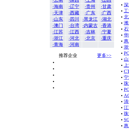
·云南
·陕西
·上海
·山西
•
深
·海南
·辽宁
·贵州
·甘肃
•
工
·天津
·西藏
·广东
·广西
•
北
·山东
·四川
·黑龙江
·湖北
•
潍
·澳门
·台湾
·内蒙古
·香港
•
石
·江苏
·江西
·吉林
·宁夏
•
华
·浙江
·河北
·北京
·重庆
•
惠
·青海
·河南
•
浙
•
P
推荐企业
更多>>
•
山
•
•
上
•
•
C
•
•
宁
•
•
珠
•
•
P
•
A
•
清
•
江
•
珠
•
S
•
惠