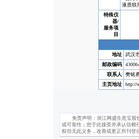
液质联
特殊仪
器/
服务项
目
地址
武汉
邮政编码
43006
联系人
樊铭
主页地址
http:/
免责声明：
浙江网盛生意宝股
或可靠性；您于此接受并承认信赖
权但无此义务，改善或更正所刊登