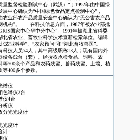
质量监督检验测试中心（武汉）”；1992年由中国绿
发展中心确认为“中国绿色食品定点检测中心”，
3年由农业部农产品质量安全中心确认为“无公害农产品
测机构”。 在科技信息方面，1987年被农业部批
GRIS国家中心华中分中心“，1991年被湖北省科委
湖北省农业、畜牧业科学技术查新检索单位。编辑
湖北农业科学”、“农家顾问”和“湖北畜牧兽医”。
有科技人员54人，其中高级职称13人；现有国内外
器设备62台（套）。经授权承检食品、饲料、农
料等500余个产品和农药残留、兽药残留、土壤、植
质等400多个参数。
光谱仪
相色谱仪2台
谱仪4台
分析仪
收分光光度计
光光度计
度计
用仪