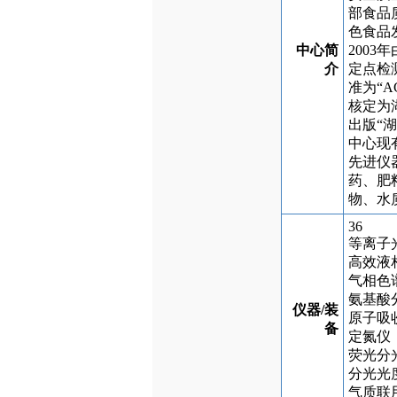
部食品
色食品
中心简
200
介
定点检
准为“A
核定为
出版“
中心现
先进仪
药、肥
物、水
36
等离子
高效液
气相色
氨基酸
仪器/装
原子吸
备
定氮仪
荧光分
分光光
气质联