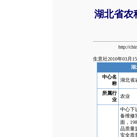
湖北省农
http://c
生意社2010年03月1
湖
中心名
湖北省
称
所属行
农业
业
中心下
备维修
面，1
品质量监
安全质