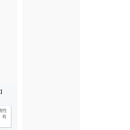
】
确性
，有